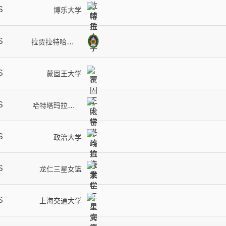
S
博乐大学
S
拉贾拉特哈尼大
学
S
蒙固王大学
S
哈特塔玛拉特大
学
S
政治大学
S
龙仁三星女篮
S
上海交通大学