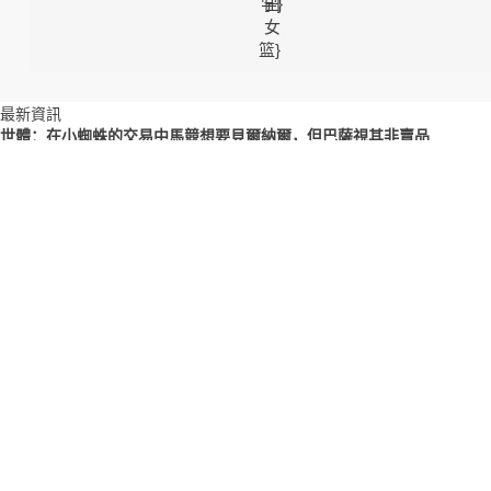
最新資訊
世體：在小蜘蛛的交易中馬競想要貝爾納爾，但巴薩視其非賣品
2026-07-14 09:42
阿隆索：我有信心我們完全能做得更好，不需要推倒重來
2026-07-14 06:44
19歲前出戰(zhàn)182場正式比賽，亞馬爾為歷史最多
2026-07-14 04:38
官方：馬皮-萊昂自由身加盟倫敦城雌獅女足，簽約至2029年
2026-07-14 03:42
顏?zhàn)勘颍簯K敗浙江后主帥放小球迷被“踢哭”視頻，下場我們贏了
2026-07-14 02:38
白巧克力：皮爾斯比J博士強(qiáng) 他身中十幾刀之后照樣打爆對手
2026-07-14 02:36
新人新氣象！湖人官方曬出凱斯勒等新援前來報(bào)到的照片
2026-07-14 02:32
Scotto：貝西與勇士簽的是一年285萬的合同 其中部分保障140萬
2026-07-14 02:31
土媒：加拉塔薩雷視賴因德斯為頭號目標(biāo)，并對轉(zhuǎn)會持積極態
2026-07-14 01:55
英媒：紐卡與鈴木彩艷談判，身價約1700萬鎊