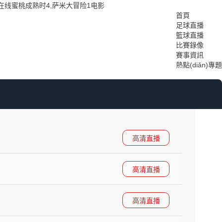
在线蜜桃成熟时4,萨米大冒险1电影
首頁
足球直播
籃球直播
比賽錄像
賽事資訊
熱點(diǎn)專題
高清直播
高清直播
高清直播