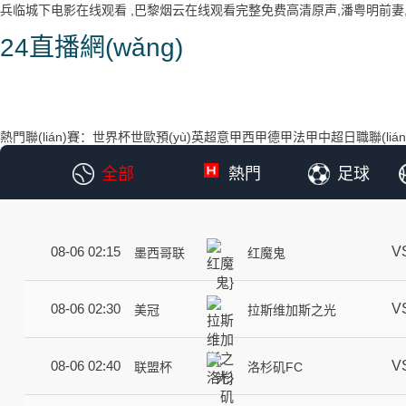
兵临城下电影在线观看 ,巴黎烟云在线观看完整免费高清原声,潘粤明前妻,
24直播網(wǎng)
熱門聯(lián)賽：
世界杯
世歐預(yù)
英超
意甲
西甲
德甲
法甲
中超
日職聯(lián
全部
熱門
足球
V
08-06 02:15
墨西哥联
红魔鬼
V
08-06 02:30
美冠
拉斯维加斯之光
V
08-06 02:40
联盟杯
洛杉矶FC