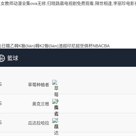
女教师动漫全集ova无修,归晓路晨电视剧免费观看,隔世相逢,李丽珍电影
)
日職乙
韓K聯(lián)
韓K2聯(lián)
澳超
印尼超
世俱杯
NBA
CBA
籃球
S
草莓种植者
S
奥克兰根
S
瓜达拉哈拉