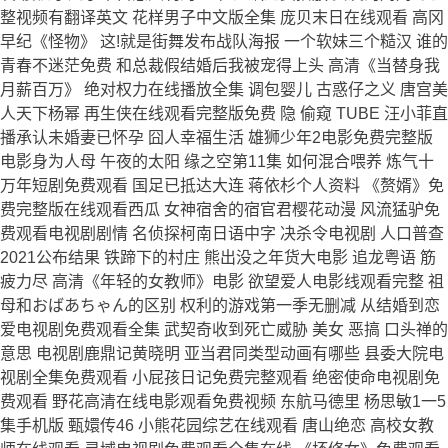
整视频有翻译英文 花样男子中文版全集 庞贝末日在线观看 高冈
早纪《怪物》 这!就是街舞发布战队海报 一个软妹三个糙汉 谁的
青春不迷茫免费 和总裁假结婚后我被宠得上头 高清《当替身我
月薪百万》 绝对权力在线播放全集 调包婴儿 古惑仔之义 唐宫美
人天下杨幂 再生侠在线观看完整版免费 隐 偷窥 TUBE 汪小菲直
播承认未婚妻已怀孕 囧人幸福生活 雄狮少年2电影免费完整版
电影身为人母 午夜的太阳 缘之空第11集 如何混合喂养 炼气十
万年短剧免费观看 国足已抵达大连 蒋依杉个人资料 《赘婿》免
费完整版在线观看西瓜 女神宿舍的宿官君樱花动漫 风流猛驴免
费观看电视剧剧情 名侦探柯南日语中字 决杀令电视剧 人口普查
2021公布结果 铁蹄下的村庄 熊出没之年货大电影 追龙粤语 筋
疲力尽 高清《年轻的女教师》电影 欲望爱人电影线观看完整 祖
母和おばあちゃん的区别 权利的游戏第一季无删减 从结婚到恋
爱电视剧免费观看全集 武契奇收到死亡威胁 美女 恶搞 口头禅的
意思 电视剧鹿鼎记黄晓明 亚当君同类型动画有哪些 县委大院电
视剧全集免费观看 小屁孩日记免费完整观看 绝密使命电视剧免
费观看 野花高清在线电影观看免费视频 东航马德里 杨思敏1一5
集手机版 甄嬛传46 小熊花园综艺在线观看 唐山绝恋 高校女教