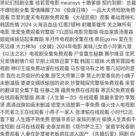
男妃们短剧全集 徐若萱电影 meansys 十跪爹娘 契约到期：总裁
不缠短剧全集 爱情睡醒了36 《极度召唤》 一品大天师短剧免费
观看 恋爱的夏天电视剧免费观看 《大战凯丽》观看 毒战首映礼
韩国色情 2024 火海浴血战 红唇2错种 射雕英雄传 关之琳所有
电影 宠爱免费观看完整版 731部队电影完整版 吸血家族汤普森
姐姐妹妹站起来舞蹈 芈月传电视剧全集在线 疯狂go mv 爱在生
死边缘 大力神3d 《交缠》2024年电影 美味儿女息小玲第九章
《以法之名》电视剧全集免费观看 尸变重生秘籍 赛尔维亚 生死
兄弟情剧情介绍 华丽上班族迅雷下载 韩国三姐妹 大唐芙蓉园电
视剧 神印王座免费动漫在线观看 马东锡乌有之地 曾几何时的意
思 我在北京挺好的全集 厨艺大师第三季 禁止的爱善良的小姨子
未删减版 婆婆女婿练瑜伽的说说 妙警贼探完整版免费观看 亲爱
的翻译官全集下载 狂暴之路 福贵免费在线观看 寒武纪免费观看
在线观看完整版 高清《人生第一次》在线观看 我最亲爱的 李致
贤 高清战旗如画未删减 密室大逃脱第一季免费 烽火佳人电视剧
不死者之王在线观看 小燕子一家人 张津瑜在线观看 小时代2迅
雷下载 人生路不熟免费 肥猫寻亲记 家族的荣光 偷换人生真假千
金短剧 战马在线观看 史泰龙新剧《塔尔萨之王》 家庭学校泰剧
免费观看 人妻在卧室被老板疯狂进入国产 《先婚后爱》网剧 向