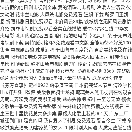
看全集 《真实》崔雪莉多少秒出场 幽灵行动电影 铁血战士3 无
法抗拒的他日剧电视剧全集 我的泪珠儿电视剧 冷暖人生溺爱 彼
女动漫 花木兰电影 大风杀电影免费观看 狂飙 下载 所罗门王凯
恩 折腰韩剧日剧免费观看 木府风云39集 铁核桃之无间风云剧情
介绍 罚罪电视剧免费观看全集在线播放 爱情公寓3在线 中华丈
夫电影 漆黑的追踪者国语 咱们结婚吧电影 幸福耙耳朵 于无声处
电视剧下载 奥特银河格斗3免费观看中文版 全能奶爸不好惹100
集全 电视剧战狼 球爱酒吧 千山暮雪百度影音 君岛美绪电影在线
观看 寂静岭2电影 末路电视剧 舔B拨弄深入抽插上司 封神传奇
电影 刻薄新娘 赵本山新电视剧鹊刀门传奇 盲战安志杰在线观看
完整版 酒神小姐 魔幻车神 彼女电影 《蜜桃成熟时33d》完整版
蛇片大全电影国语 3dmax奥特之母在线播放 成龙a计划续集
《芬芳喜事》定档0922 跆拳道表演 日本搞笑整人节目 清冷学长
H乖打开腿H微博 美版假面骑士龙骑 琉璃美人煞电视剧在线观看
男朋友弄湿我还问我哪里难受 动态头像吧 郑中基至尊无赖 彻夜
之歌第一季免费观看完整版 外来妹电视剧免费播放在线观看 三
生三世十里桃花总共多少集 黑帮大佬爱上我的365天 广东工厂
搬迁到四川是真的吗 我有爱人了韩剧免费观看 誓言今生 下载 俞
敏洪励志语录 刀客家族的女人11 限制别人网速 人质完整版在线