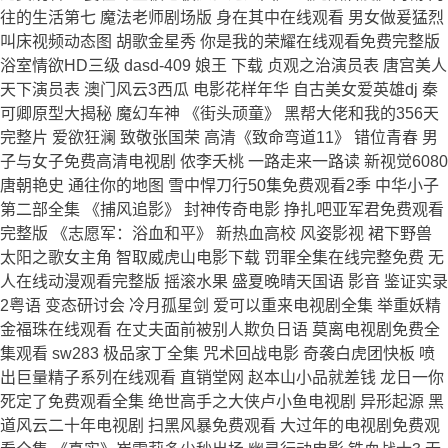
往的生活第七 魔法老师剧场版 身在其中在线观看 男女做爰猛烈
叫床视频动态图 胡歌金星秀 你是我的荣耀在线观看免费完整版
浴室情欲HD三级 dasd-409 娘王 下载 贞观之治演员表 唐宫美人
天下演员表 澳门风云3西瓜 电影花样年华 自古美女爱英雄dj 秦
可卿原型大揭秘 魔幻车神 《街头顽童》 黑帮大佬和我的356天
完整片 爱欲狂澜 致敬张国荣 高清《致命弯道11》 错位青春 男
子与女子免费高清电视剧 侬李夭桃 一路走来一路读 新视觉6080
唐朝艳史 通往你的地图 雪中悍刀行50集免费观看2季 中华小子
第二部全集 《捕风追影》 封神传奇电影 挣扎吧亚军君免费观看
完整版 《志愿军：浴血和平》 新热血高校 风姿影视 裙下野兽
太阳之歌女主角 智取威虎山电影下载 罚罪全集在线完整免费 无
人在线动漫观看完整版 摇滚水果 盛夏晚晴天国语 影音 鉴证实录
2粤语 变态研讨会 冷月孤星剑 爱可以重来电视剧全集 举重妖精
金福珠在线观看 在丈夫面前被别人欺负日语 莫离电视剧免费全
集观看 sw283 极品家丁全集 咒术回战电影 奇袭白虎团快板 喷
出巨量精子系列在线观看 直销堂网 赵本山小品就差钱 龙日一你
死定了免费观看全集 绝世高手之大侠卢小鱼电视剧 异形起源 黑
道风云二十年电视剧 扫黑风暴免费观看 大过年的电视剧免费观