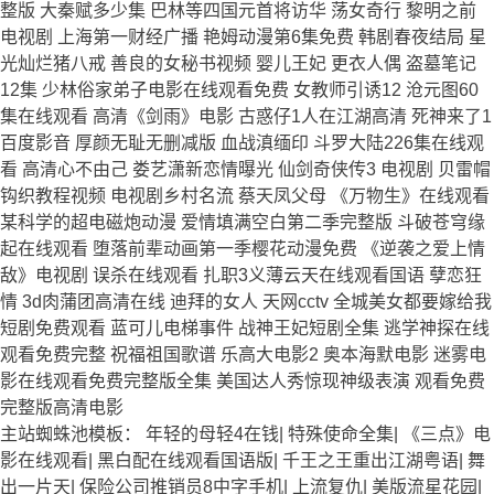
整版 大秦赋多少集 巴林等四国元首将访华 荡女奇行 黎明之前
电视剧 上海第一财经广播 艳姆动漫第6集免费 韩剧春夜结局 星
光灿烂猪八戒 善良的女秘书视频 婴儿王妃 更衣人偶 盗墓笔记
12集 少林俗家弟子电影在线观看免费 女教师引诱12 沧元图60
集在线观看 高清《剑雨》电影 古惑仔1人在江湖高清 死神来了1
百度影音 厚颜无耻无删减版 血战滇缅印 斗罗大陆226集在线观
看 高清心不由己 娄艺潇新恋情曝光 仙剑奇侠传3 电视剧 贝雷帽
钩织教程视频 电视剧乡村名流 蔡天凤父母 《万物生》在线观看
某科学的超电磁炮动漫 爱情填满空白第二季完整版 斗破苍穹缘
起在线观看 堕落前辈动画第一季樱花动漫免费 《逆袭之爱上情
敌》电视剧 误杀在线观看 扎职3义薄云天在线观看国语 孽恋狂
情 3d肉蒲团高清在线 迪拜的女人 天网cctv 全城美女都要嫁给我
短剧免费观看 蓝可儿电梯事件 战神王妃短剧全集 逃学神探在线
观看免费完整 祝福祖国歌谱 乐高大电影2 奥本海默电影 迷雾电
影在线观看免费完整版全集 美国达人秀惊现神级表演 观看免费
完整版高清电影
主站蜘蛛池模板：
年轻的母轻4在钱
|
特殊使命全集
|
《三点》电
影在线观看
|
黑白配在线观看国语版
|
千王之王重出江湖粤语
|
舞
出一片天
|
保险公司推销员8中字手机
|
上流复仇
|
美版流星花园
|