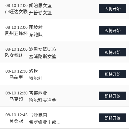
08-10 12:00
胡泊思女篮
VS
即将开始
卢旺达女联
开普勒女篮
08-10 12:00
团坡村
VS
即将开始
贵州五峰杯
竞驰队
08-10 12:00
波黑女篮U16
VS
即将开始
欧女锦U16
塞浦路斯女篮U1
6
B级
08-10 12:30
洛钦
VS
即将开始
乌兹甲
特尔杜
08-10 12:30
普莱西亚
VS
即将开始
乌克超
哈尔科夫冶金
08-10 12:45
马沙昆内
VS
即将开始
莫桑冠
费罗维亚里那卡