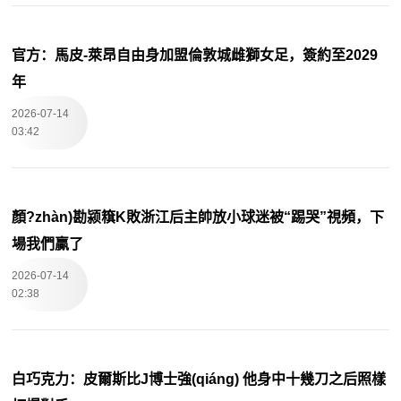
官方：馬皮-萊昂自由身加盟倫敦城雌獅女足，簽約至2029
年
2026-07-14
03:42
顏?zhàn)勘颍簯K敗浙江后主帥放小球迷被“踢哭”視頻，下
場我們贏了
2026-07-14
02:38
白巧克力：皮爾斯比J博士強(qiáng) 他身中十幾刀之后照樣