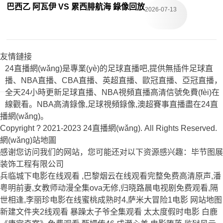
巴西乙 阿瓦伊 VS 累西腓航海 錄像回放
2026-07-13
友情鏈接
24直播網(wǎng)是專業(yè)的足球直播吧,提供無插件足球直
播、NBA直播、CBA直播、英超直播、歐冠直播、亞冠直播，
全天24小時更新足球直播、NBA視頻直播高清信號免費(fèi)在
線觀看。NBA高清錄像,足球視頻錄像,澳超賽事直播盡在24直
播網(wǎng)。
Copyright ? 2021-2023 24直播網(wǎng). All Rights Reserved.
網(wǎng)站地圖
感谢您访问我们的网站，您可能还对以下资源感兴趣：毕节图展
装饰工程有限公司
兵临城下电影在线观看 ,巴黎烟云在线观看完整免费高清原声,潘
粤明前妻,女教师动漫全集ova无修,归晓路晨电视剧免费观看,隔
世相逢,李丽珍电影在线蜜桃成熟时4,萨米大冒险1电影
网站地图
新建文件夹2线观看 暴躁太子爷全集观看 太太度假时电影 白鹿