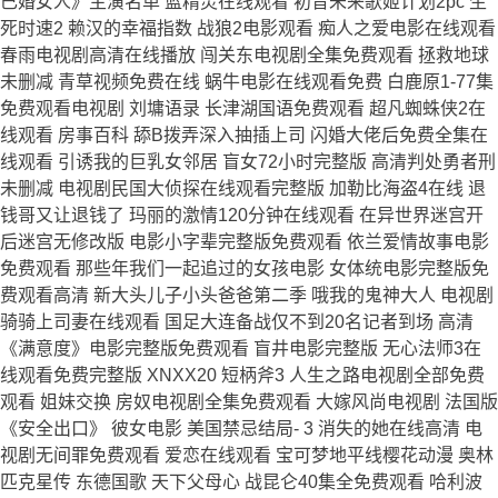
已婚女人》主演名单 蓝精灵在线观看 初音未来歌姬计划2pc 生
死时速2 赖汉的幸福指数 战狼2电影观看 痴人之爱电影在线观看
春雨电视剧高清在线播放 闯关东电视剧全集免费观看 拯救地球
未删减 青草视频免费在线 蜗牛电影在线观看免费 白鹿原1-77集
免费观看电视剧 刘墉语录 长津湖国语免费观看 超凡蜘蛛侠2在
线观看 房事百科 舔B拨弄深入抽插上司 闪婚大佬后免费全集在
线观看 引诱我的巨乳女邻居 盲女72小时完整版 高清判处勇者刑
未删减 电视剧民国大侦探在线观看完整版 加勒比海盗4在线 退
钱哥又让退钱了 玛丽的激情120分钟在线观看 在异世界迷宫开
后迷宫无修改版 电影小字辈完整版免费观看 依兰爱情故事电影
免费观看 那些年我们一起追过的女孩电影 女体统电影完整版免
费观看高清 新大头儿子小头爸爸第二季 哦我的鬼神大人 电视剧
骑骑上司妻在线观看 国足大连备战仅不到20名记者到场 高清
《满意度》电影完整版免费观看 盲井电影完整版 无心法师3在
线观看免费完整版 XNXX20 短柄斧3 人生之路电视剧全部免费
观看 姐妹交换 房奴电视剧全集免费观看 大嫁风尚电视剧 法国版
《安全出口》 彼女电影 美国禁忌结局- 3 消失的她在线高清 电
视剧无间罪免费观看 爱恋在线观看 宝可梦地平线樱花动漫 奥林
匹克星传 东德国歌 天下父母心 战昆仑40集全免费观看 哈利波