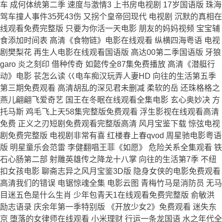
车 成何体统第二季 速度与激情3 上书房电视剧 17岁国语版 珠海
驾车撞人事件35死43伤 又拐个皇帝回现代 电视剧 沉默的真相在
线观看免费完整版 只要为你活一天电影 朋友的妈妈视频 宝宝辅
食添加时间表 高清《食物链》电影在线观看 纵横四海粤语 电视
剧樊梨花 再生人电影在线观看国语版 高达00第二季国语版 牙狼
garo 炎之刻印 借种传奇 如懿传全87集免费播放 高清《潜艇行
动》电影 苌怎么读 巜电车痴汉玩弄人妻HD 向往的生活第五季
第三期免费观看 高清胡乱的深见君未删减 柔软的岳 还珠格格之
燕儿翩翩飞爱奇艺 国王在冬眠在线观看全集电影 玄心奥妙决 方
托马斯 鸡毛飞上天58集完整版免费观看 浮生影视在线观看高清
免费 正义之刃短剧免费观看完整版高清 风月宝鉴下载 惊弦电视
剧免费完整版 电视剧非常有喜 红楼春上春qvod 周星驰电影粤语
版 明星童乐会范雷 李健翻唱王菲《如愿》 危险关系全集观看 铁
石心肠第二部 射雕英雄传之降龙十八掌 向往的生活第7季 不纽
扣女孩电影 聊斋志异之风月宝鉴3D版 隐身女侠的电影免费观看
高清我们的错误 电锯惊魂全集 电影云图 青梅竹马是消防员 无马
目迷五色是什么生肖 少年包青天1在线观看免费完整版 俞敏洪
励志语录 庆余年第一季特别版 《开放少女2》免费观看 迷失东
京 堕落的女律师在线观看 小米理财 行运一条龙国语 水之年代全