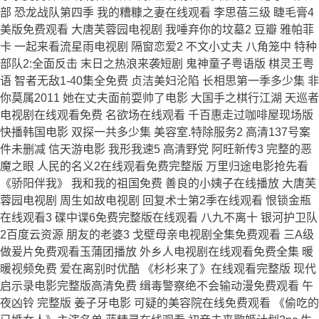
部 恐龙战队第四季 我的糟糠之妻在线观看 李思蓓三级 睫毛膏4
美版免费观看 大唐芙蓉园电视剧 我唾弃你的坟墓2 豆瓣 雅帕菲
卡 一起来看流星雨电视剧 隔窗恋爱2 不文小丈夫 八角笼中 特种
部队2:全面反击 末日之热浪来袭短剧 鬼神童子粤语版 棋灵王粤
语 智者无敌1-40集全免费 贞洁美妇沦陷 长相思第一季多少集 非
你莫属2011 她在丈夫面前耍帅了电影 大国手之棋行江湖 天巡者
电视剧在线观看免费 名欲场在线观看 千百惠走过咖啡屋现场版
快播韩国电影 双探一共多少集 美容室.特除服务2 高清137号案
件未删减 信天游电影 我形我速5 高清野党 阿旺新传3 完整的恶
魔之眼 人民的名义2在线观看免费完整版 万里归途电影抢先看
《骄阳伴我》 我和我的祖国免费 善良的小姨子在线播放 大唐芙
蓉园电视剧 周生如故电视剧 回复术士第2季在线观看 恨锁金瓶
在线观看3 碟中谍6免费完整版在线观看 八九不离十 银河护卫队
2百度云资源 朋友的老婆3 戈壁母亲电视剧全集免费观看 三A级
做爰片免费观看玉蒲团播放 外乡人电视剧在线观看免费全集 暖
暖视频免费 爱在离别时优酷 《杉杉来了》在线观看完整版 现代
启示录电影完整版高清免费 缉毒警察绝不会输动漫免费观看 午
夜凶铃 完整版 姜子牙电影 可疑的美容院在线免费观看 《偷吃的