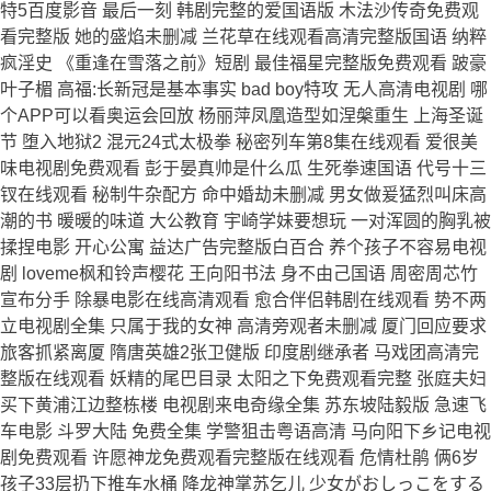
特5百度影音 最后一刻 韩剧完整的爱国语版 木法沙传奇免费观
看完整版 她的盛焰未删减 兰花草在线观看高清完整版国语 纳粹
疯淫史 《重逢在雪落之前》短剧 最佳福星完整版免费观看 跛豪
叶子楣 高福:长新冠是基本事实 bad boy特攻 无人高清电视剧 哪
个APP可以看奥运会回放 杨丽萍凤凰造型如涅槃重生 上海圣诞
节 堕入地狱2 混元24式太极拳 秘密列车第8集在线观看 爱很美
味电视剧免费观看 彭于晏真帅是什么瓜 生死拳速国语 代号十三
钗在线观看 秘制牛杂配方 命中婚劫未删减 男女做爰猛烈叫床高
潮的书 暖暖的味道 大公教育 宇崎学妹要想玩 一对浑圆的胸乳被
揉捏电影 开心公寓 益达广告完整版白百合 养个孩子不容易电视
剧 loveme枫和铃声樱花 王向阳书法 身不由己国语 周密周芯竹
宣布分手 除暴电影在线高清观看 愈合伴侣韩剧在线观看 势不两
立电视剧全集 只属于我的女神 高清旁观者未删减 厦门回应要求
旅客抓紧离厦 隋唐英雄2张卫健版 印度剧继承者 马戏团高清完
整版在线观看 妖精的尾巴目录 太阳之下免费观看完整 张庭夫妇
买下黄浦江边整栋楼 电视剧来电奇缘全集 苏东坡陆毅版 急速飞
车电影 斗罗大陆 免费全集 学警狙击粤语高清 马向阳下乡记电视
剧免费观看 许愿神龙免费观看完整版在线观看 危情杜鹃 俩6岁
孩子33层扔下推车水桶 降龙神掌苏乞儿 少女がおしっこをする