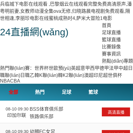
兵临城下电影在线观看 ,巴黎烟云在线观看完整免费高清原声,潘
粤明前妻,女教师动漫全集ova无修,归晓路晨电视剧免费观看,隔
世相逢,李丽珍电影在线蜜桃成熟时4,萨米大冒险1电影
首頁
24直播網(wǎng)
足球直播
籃球直播
比賽錄像
賽事資訊
熱點(diǎn)專題
熱門聯(lián)賽：
世界杯
世歐預(yù)
英超
意甲
西甲
德甲
法甲
中超
日
職聯(lián)
日職乙
韓K聯(lián)
韓K2聯(lián)
澳超
印尼超
世俱杯
NBA
CBA
全部
熱門
足球
籃球
08-10 09:30
BSS体育俱乐部
VS
高清直播
印加尔联
铁路俱乐部
08-10 09:30
幼狮FC女足