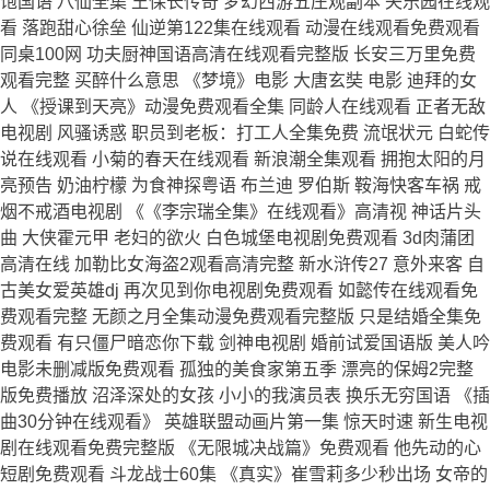
饱国语 八仙全集 王保长传奇 梦幻西游五庄观副本 失乐园在线观
看 落跑甜心徐垒 仙逆第122集在线观看 动漫在线观看免费观看
同桌100网 功夫厨神国语高清在线观看完整版 长安三万里免费
观看完整 买醉什么意思 《梦境》电影 大唐玄奘 电影 迪拜的女
人 《授课到天亮》动漫免费观看全集 同龄人在线观看 正者无敌
电视剧 风骚诱惑 职员到老板：打工人全集免费 流氓状元 白蛇传
说在线观看 小菊的春天在线观看 新浪潮全集观看 拥抱太阳的月
亮预告 奶油柠檬 为食神探粤语 布兰迪 罗伯斯 鞍海快客车祸 戒
烟不戒酒电视剧 《《李宗瑞全集》在线观看》高清视 神话片头
曲 大侠霍元甲 老妇的欲火 白色城堡电视剧免费观看 3d肉蒲团
高清在线 加勒比女海盗2观看高清完整 新水浒传27 意外来客 自
古美女爱英雄dj 再次见到你电视剧免费观看 如懿传在线观看免
费观看完整 无颜之月全集动漫免费观看完整版 只是结婚全集免
费观看 有只僵尸暗恋你下载 剑神电视剧 婚前试爱国语版 美人吟
电影未删减版免费观看 孤独的美食家第五季 漂亮的保姆2完整
版免费播放 沼泽深处的女孩 小小的我演员表 换乐无穷国语 《插
曲30分钟在线观看》 英雄联盟动画片第一集 惊天时速 新生电视
剧在线观看免费完整版 《无限城决战篇》免费观看 他先动的心
短剧免费观看 斗龙战士60集 《真实》崔雪莉多少秒出场 女帝的