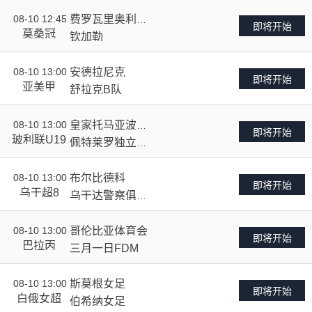
拉
08-10 12:45
费罗瓦里奥利欣
VS
即将开始
莫桑冠
加
钦加勒
08-10 13:00
安德拉尼克
VS
即将开始
亚美甲
舒拉克B队
08-10 13:00
皇家托马亚波U1
VS
即将开始
9
玻利联U19
佩特莱罗独立U1
9
08-10 13:00
布尔比德科
VS
即将开始
乌干超8
乌干达警察俱乐
部
08-10 13:00
哥伦比亚体育会
VS
即将开始
巴拉丙
三月一日FDM
08-10 13:00
斯莫根女足
VS
即将开始
白俄女超
伯希纳女足