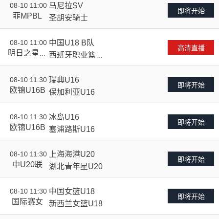
08-10 11:00
马尼拉SV
VS
即将开始
菲MPBL
圣胡安骑士
08-10 11:00
中国U18 B队
VS
高清直播
明日之星篮
西班牙职业篮球
球赛
实验室U18精英
队
08-10 11:30
瑞典U16
VS
即将开始
欧锦U16B
保加利亚U16
08-10 11:30
冰岛U16
VS
即将开始
欧锦U16B
塞浦路斯U16
08-10 11:30
上海海港U20
VS
即将开始
中U20联
湖北青年星U20
08-10 11:30
中国女篮U18
VS
即将开始
国际赛女
新西兰女篮U18