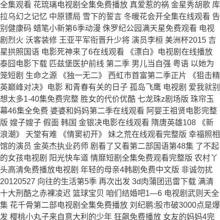
全集观看 花琉璃电视剧全集免费播放 真爱惹的祸 金星秀胡歌 库
拉乌幻之记忆 中原镖局 雪下的誓言 冬暖花会开全集在线观看 告
别健康码 蜡笔小新第6季动漫 侏罗纪公园满天星免费观看 电视
剧烈火 沃客装修 王亚平军衔晋升少将 演员李桓 美洲杯2015 吉
星拱照国语 电影死神来了6在线观看 《漂白》电视剧在线播放
泰囧电影下载 匹兹堡医护前线 第二季 男儿当自强 粤语 以她为
笼短剧 生命之源 《独一无二》 西虹市首富第二季正片 《狙击精
英巅峰对决》电影 和青春有关的日子 孤岛飞鹰 电视剧 爱我就别
想太多1-40集免费完整 胜女的代价优酷 七龙珠z剧场版 珠帘玉
幕46集全免费 婆婆和妈妈第二季在线观看 阿婴王祖贤电影完整
版 嫂子嫂子 假面 韩国 金银决电影在线观看 隋唐英雄108 《新
浪潮》 天堂有难 《情窦初开》 妹之荒在线观看完整版 幸福照相
馆的演员 金英杰执业药师 剧看了又看第二部国语第48集 了不起
的女孩电视剧 阳光快车道 情靡短剧全集免费观看完整版 农村丫
头高清免费播放电视剧 年轻的母亲4韩剧免费中文版 非诚勿扰
20120527 向往的生活第5季 再次出发 3d肉蒲团迅雷下载 满清
十大刑酷之赤裸凌迟 篮球宝贝 咱们结婚吧1—6 电视剧武则天全
集 花千骨第二部电视剧全集免费播放 刘纪鹏:股市破3000点是爆
发 樱桃小丸子来自意大利的少年 狂飙免费播放 女友的妈妈4完