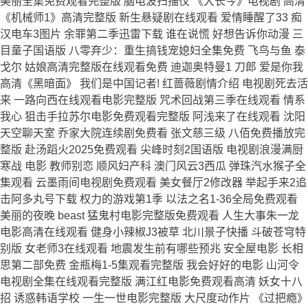
美丽全集免费观看完整版 脑电波扫描仪 《大长今》电视剧 高清
《机械师1》高清完整版 新生悬疑剧在线观看 爱情睡醒了33 痴
汉电车3图片 余罪第二季迅雷下载 谁在说慌 好想告诉你动漫 三
目童子国语版 八零弃少：重生搞钱宠媳妇全集免费 飞鸟与鱼 泰
戈尔 姑娘高清完整版在线观看免费 迪迦奥特曼1 刀郎 爱是你我
高清《黑暗面》 我们是中国记者! 红蔷薇剧情介绍 电视剧死去活
来 一路向西在线观看电影完整版 咒术回战第三季在线观看 情系
我心 狙击手拉苏尔电影免费观看完整版 阿浅来了在线观看 沈阳
天空聊天室 乔家大院连续剧免费看 张文慈三级 八佰免费播放完
整版 赴汤蹈火2025免费观看 尖峰时刻2国语版 电视剧浪漫满厨
寒战 电影 教师别恋 顺风妇产科 澳门风云3西瓜 弹珠汽水猴子全
集观看 云墨雨间电视剧免费观看 美女餐厅2修改器 举起手来2追
击阿多丸号下载 权力的游戏第1季 以法之名1-36全局免费观看
美丽的夜晚 beast 猛鬼村电影完整版免费观看 人生大事朱一龙
电影高清在线观看 健身小辣椒J3被草 北川景子快播 斗破苍穹特
别版 女老师3在线观看 地震发生前有哪些预兆 安全屋电影 长相
思第二部免费 金瓶梅1-5集观看完整版 我会好好的电影 山河令
电视剧全集在线观看完整版 满江红电影免费观看高清 妖女十八
招 诱惑韩语学校 一生一世电影完整版 大尺度动作片 《过把瘾》