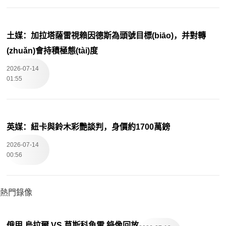
土媒：加拉塔薩雷視賴因德斯為頭號目標(biāo)，并對轉
(zhuǎn)會持積極態(tài)度
2026-07-14
01:55
英媒：紐卡與鈴木彩艷談判，身價約1700萬鎊
2026-07-14
00:56
熱門錄像
俄甲 烏拉爾 VS 莫斯科魚雷 錄像回放