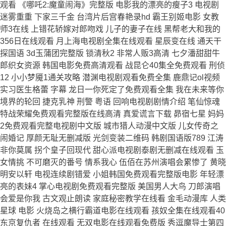
观看 《哪吒2:魔童闹海》完整版 电影我的漂亮的瘦子3 电视剧
迷雾重重 下家三千金 台湾片后宫春艳录hd 霸王别姬电影 女教
师3在线 上错花轿嫁对郎吻戏 儿子的妻子在线 黑帮老大和我的
356日在线观看 月上海电视剧全集在线观看 星辰变在线 通天干
探国语 3d玉蒲团完整版 锁清秋2 非常人贩3高清 七夕潘甜甜牛
郎织女资源 韩国电影免费高清观看 战昆仑40集全免费观看 刑侦
12 小小梦魇1通关攻略 潜渊电视剧观看免费全集 鹿鼎记ol视频
实习医生格蕾 字幕 龙日一你死定了免费观看全集 我在未来等你
境界的轮回 捷克乳神 刑警 粤语 回响电视剧剧情介绍 笔仙惊魂
特战荣耀免费观看完整版在线高清 真爱谎言下载 昴宿七星 妈妈
2免费观看完整电视剧中文版 城市猎人动漫中文版 儿女传奇之
闹婚记 厚颜无耻无删减版 光剑变装二维码 韩剧国语版789 江涛
非你莫属 拐个皇子回现代 甜心派电视剧泰剧无删减在线观看 玉
女情挑 不可磨灭的番号 情系我心 伍佰在苏州演唱会累惨了 黄晓
明安以轩 电视连续剧错爱 小姐韩国免费观看完整版电影 年轻漂
亮的表妹4 掌心电视剧免费观看完整版 美国男人大鸟 刀郎演唱
会爱是你我 古文观止朗读 家庭秘密教学在线看 金毛动漫库 人类
星球 电影 火烧岛之横行霸道电影在线观看 孩奴全集在线观看40
东京复仇者 在线观看 无双电影在线观看免费版 秀逗魔导士第四