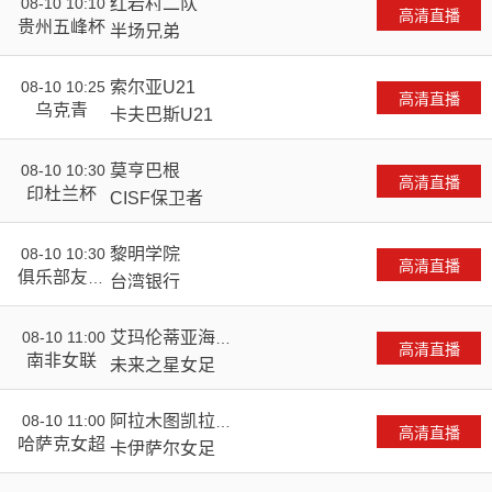
08-10 10:10
红岩村二队
VS
高清直播
贵州五峰杯
半场兄弟
08-10 10:25
索尔亚U21
VS
高清直播
乌克青
卡夫巴斯U21
08-10 10:30
莫亨巴根
VS
高清直播
印杜兰杯
CISF保卫者
08-10 10:30
黎明学院
VS
高清直播
俱乐部友谊
台湾银行
赛
08-10 11:00
艾玛伦蒂亚海盗
VS
高清直播
南非女联
女足
未来之星女足
08-10 11:00
阿拉木图凯拉特
VS
高清直播
哈萨克女超
女足
卡伊萨尔女足