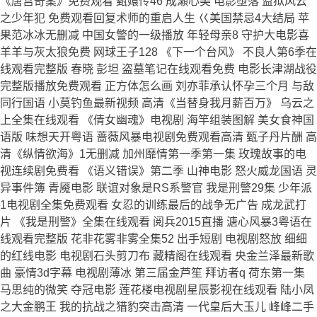
《唐宫奇案》免费观看 甄嬛传46 成瀬心美 电影堕落 监狱风云
之少年犯 免费观看回复术师的重启人生 巜美国禁忌4大结局 苹
果范冰冰无删减 中国女警的一级播放 年轻母亲8 守护大电影喜
羊羊与灰太狼免费 网球王子128 《下一个台风》 不良人第6季在
线观看完整版 春晓 彭坦 盗墓笔记在线观看免费 电影长津湖战役
完整版播放免费观看 正方体怎么画 刘亦菲承认怀孕三个月 与敌
同行国语 小莫钓鱼最新视频 高清《当替身我月薪百万》 乌云之
上全集在线观看 《倩女幽魂》电视剧 海竿组装图解 美女食神国
语版 味想天开粤语 蔷薇风暴电视剧免费观看高清 甄子丹片酬 高
清《纵情欲海》1无删减 加州靡情第一季第一集 玫瑰故事的电
视连续剧免费看 《语义错误》第二季 山神电影 怒火威龙国语 灵
异事件簿 青魇电影 联谊对象是RS系警官 我是刑警29集 少年派
1电视剧全集免费观看 女忍的训练最后的战争无广告 成龙武打
片 《我是刑警》全集在线观看 阅兵2015直播 溏心风暴3粤语在
线观看完整版 花非花雾非雾全集52 出手短剧 电视剧怒放 细细
的红线电影 电视剧石头剪刀布 藏精阁在线观看 央金兰泽最新歌
曲 豪情3d字幕 电视剧薄冰 第三届金芦笙 拜访者q 荷东第一集
马思纯的微笑 夺冠电影 莲花楼电视剧星辰影视在线观看 陆小凤
之大金鹏王 我的抗战之猎豹突击高清 一代皇后大玉儿 峰峰二手