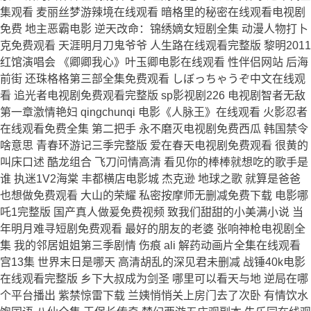
集观看 麦丽丝梦游辣境在线观看 暗格里的秘密在线观看电视剧
免费 地主恶霸电影 逆天改命：锦绣嫡女短剧全集 动漫人物打卜
克免费观看 天涯明月刀鬼爷爷 人生路在线观看完整版 黎明2011
红馆演唱会 《卿卿我心》叶玉卿电影在线观看 性伴侣网站 后海
前街 还珠格格第三部全集免费观看 しぼっちゃうぞ中文在线观
看 追光者电视剧免费观看完整版 sp影视剧226 电视剧智者无敌
第一章激情艳妇 qingchunqi 电影《人脉王》在线观看 火影忍者
在线观看免费全集 第二把手 永不磨灭电视剧免费西瓜 韩国禁令
啥意思 青春环游记三季完整版 爱在春天电视剧免费观看 很黄的
叫床口述 酷龙组合 飞刀问情高清 看见你的棒棒就想吃的歌手是
谁 执迷1V2海棠 丰都横店电影城 杰克逊 地球之歌 就算是爸爸
也想做免费观看 大山的荣耀 私密按摩师无删减免费下载 电影哪
吒1完整版 国产真人做爰免费视频 致我们甜甜的小美满小说 当
年明月难寻短剧免费观看 最好的朋友的老婆 张响神枪电视剧全
集 我的邻居姐姐第三季剧情 伤痕 ali 解药动画片全集在线观看
宫13集 世界末日是哪天 高清胡乱的深见君未删减 战锤40k电影
在线观看完整版 乡下大叔成为剑圣 哪里可以看天与地 逆局在哪
个平台播出 紫禁惊雷下载 兰姨悄悄关上房门去了次卧 有情饮水