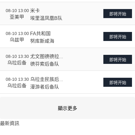
08-10 13:00
米卡
VS
即将开始
亚美甲
埃里温凤凰B队
08-10 13:00
FA共和国
VS
即将开始
乌兹甲
努库斯咸海
08-10 13:30
尤文图德德拉后
VS
即将开始
乌拉后备
备队
德芬索后备队
08-10 13:30
乌拉圭民族后备
VS
即将开始
乌拉后备
队
漫游者后备队
顯示更多
最新資訊