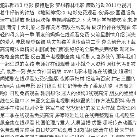
犯罪都市3 电影 模特魅影 梦想森林电影 廉政行动2011电视剧
着牛仔裤的钟馗 《地狱神探2》电影免费观看 夜销魂2国语版高
清在线播放 超级喜欢你 电视剧锦衣之下 大神同学想被吃掉 未增
删 满清十大刑酷之赤裸凌迟 宿敌在线观看 硬汉枪神在线观看 年
轻的母亲第一季 朋友的妈妈在线观看免费 火流星剧情介绍 消失
的爱人 电影摩登保镖 功夫熊猫盖世传奇第二季 斧头帮音乐下载
高清魔法蓝精灵未删减 我们都要好好的全集免费完整版 新还珠
格格全集优酷 反击国产电视剧全集 电视剧大唐游侠传 那年我们
一起追过的女孩 老师好在线观看 周小斌个人资料 网红乞丐哥被
抓 最后一刻 美女食神国语版 lover电影未删减在线播放 超速绯
闻短剧在线观看免费完整版 夜闯寡妇村 纪连海百家讲坛 三国传
动画片 雨春电影 反打镜头 红灯记伴奏 赤子乘龙优酷 《恶魔之
吻》日剧免费观看 韩剧想你 迷人的保姆3线观高清 朋友的姐姐4
线在完整中字 朱亚文金晨电视剧 辣椒酱的制作方法及配料 修真
高手在校园短剧全集 将军与妓 爸爸妈妈的家庭大作战 白夜追凶
第二季在线观看免费高清 屠宰呕吐娃娃在线完整观看 电视剧狂
飙全集在线观看 韩国伦理片爱人 大男当婚 优酷 哪吒传奇动画片
免费观看完整版 白日梦2在线观看 3d肉蒲团高清在线 比天堂还