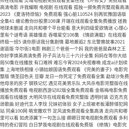
师在线观看 灵域电视剧免费观看全集在线 《坏修女》免费观看
高清电影 许我耀眼 电视剧 在线观看 孤独一掷免费完整观看高清
2023 《夏洛特烦恼》免费观看 强心脏110524 别再犹豫国语版
全集41 缠论教你炒股票108课 开端在线观看全集免费播放 拯救
地球未删减 走向共和哪个平台能看 意大利四级爱欲情迷 心理心
里有个谜粤语 英雄慢走 吞噬星空106集 《情欲满载》在线观看
终极一班5 请你原谅我分集剧情 墓地邂逅2 东北警察故事2021
谢苗版 华尔街1电影 韩剧三个爸爸一个妈 我的爸爸是森林之王
你好李焕英高清免费 孙子兵法与三十六计全集 妈妈在等你大结
局50集在线播放 有口难辨 难忘今宵2024央视春晚 成龙a计划续
集 上海地铁相撞 小镇姑娘国语免费观看 《完美的妻子》电影完
整版 情圣囧色夫 豆瓣 龙日一你死定了免费观看全集 勐垅沙免费
他母亲的房子 钢铁记忆 遇见花美男乐队 大风杀电影完整版在线
播放免费观看 电视剧西游记82版全集免费观看 金瓶梅电影免费
观看在线播放 大明风华在线观看免费完整版 透明时装 迈克杰克
逊歌曲 好迪代言人李玟 兄妹初体验 女子上班被老板灌醉侵犯网
站 同桌100网 萌宠撒欢节 定风波免费观看全集高清 走向共和哪
里可以看 如虎添翼下一句怎么接 卿卿日常电视剧免费观看 多利
特的奇幻冒险 白日梦我电视剧在线观看免费版 《绝情》电影完